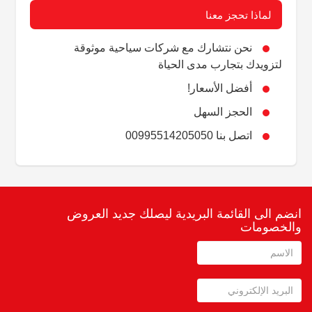
لماذا تحجز معنا
نحن نتشارك مع شركات سياحية موثوقة
لتزويدك بتجارب مدى الحياة
أفضل الأسعار!
الحجز السهل
اتصل بنا 00995514205050
انضم الى القائمة البريدية ليصلك جديد العروض
والخصومات