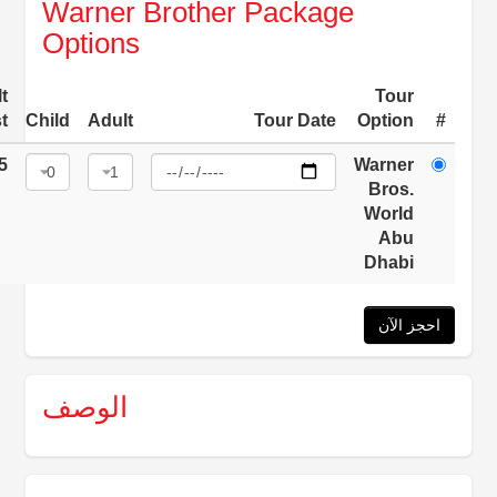
Warner Brother Package
Options
t
Tour
t
Child
Adult
Tour Date
Option
#
5
Warner
Bros.
World
Abu
Dhabi
احجز الآن
الوصف