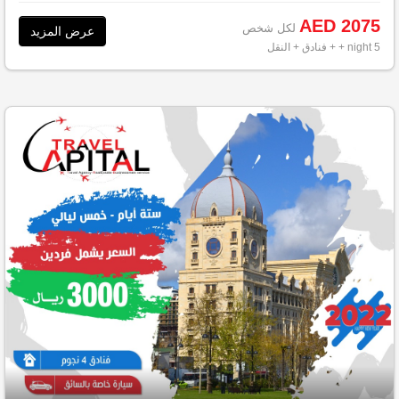
AED 2075
لكل شخص
عرض المزيد
5 night
+ + فنادق + النقل