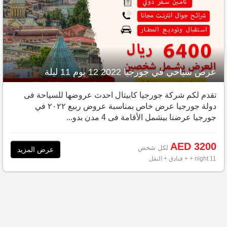
عرض سياحي في جورجيا 2022 12 يوم 11 ليلة
تقدم لكم شركة جورجيا كابيتال ‎احدث عروضها للسياحة فى
دولة جورجيا ‎عرض خاص ‎بمناسبة عروض ربيع ٢٠٢٢ في
جورجيا ‎عرضنا بيشمل الأقامة فى 4 مدن بدو...
AED 3200
لكل شخص
عرض المزيد
11 night
+ + فنادق + النقل