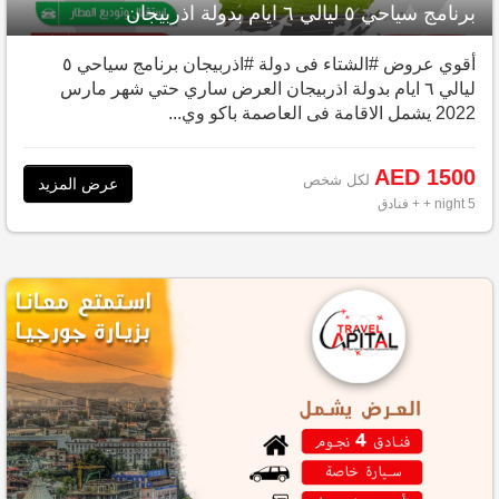
برنامج سياحي ٥ ليالي ٦ ايام بدولة اذربيجان
أقوي عروض #الشتاء فى دولة #اذربيجان برنامج سياحي ٥
ليالي ٦ ايام بدولة اذربيجان العرض ساري حتي شهر مارس
2022 يشمل الاقامة فى العاصمة باكو وي...
AED 1500
لكل شخص
عرض المزيد
5 night
+ + فنادق