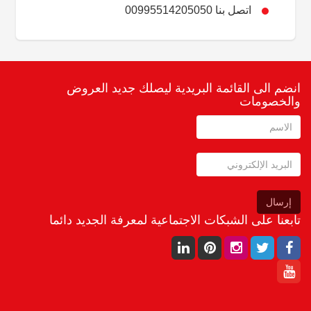
اتصل بنا 00995514205050
انضم الى القائمة البريدية ليصلك جديد العروض
والخصومات
إرسال
تابعنا على الشبكات الاجتماعية لمعرفة الجديد دائما